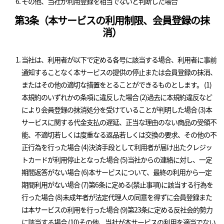
その他、当社が利用登録を相当でないと判断した場合
第3条（本サービスの利用制限、会員登録の抹
消）
当社は、利用者が以下で定める各号に該当する場合、利用者に事前
通知することなく本サービスの提供の停止または会員登録の抹消、
またはその他の適切な措置をとることができるものとします。 (1)
本規約のいずれかの条項に違反した場合 (2)過去に本規約違反など
により会員登録の抹消処分を受けていることが判明した場合 (3)本
サービスに関する代金支払の遅延、正当な理由のない商品の受領不
能、不適切若しくは度重なる返品若しくは交換の要求、その他の不
正行為を行った場合 (4)決済手段として利用者が届け出たクレジッ
トカードが利用停止となった場合 (5)当社からの連絡に対し、一定
期間返答がない場合 (6)本サービスについて、最終の利用から一定
期間利用がない場合 (7)第6条に定める(禁止事項)に該当する行為を
行った場合 (8)未成年者が法定代理人の同意を得ずに会員登録また
は本サービスの利用を行った場合 (9)第23条に定める反社会的勢力
に該当する場合 (10)その他、当社が本サービスの利用を適当でない