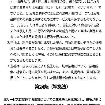
す。 (1)自らが、暴力団、暴力団関係企業、総会屋若しくはこれら
に準ずる者または構成員（以下「反社会的勢力」といいます。）で
ないこと。 (2)反社会的勢力に自己の名義を利用させ、または反社
会的勢力の利益に供するために本サービスを利用するものでないこ
と。 (3)自らまたは第三者を利用して、当社に対して脅迫的な言動
または暴力を用いる行為や偽計または威力を用いて当社の業務を妨
害しまたは信用を毀損する行為を行わないこと。
当社は、利用者が前項に違反した場合、当該利用者に何らかの通知
または催告することなく、会員登録抹消または売買契約の申し込み
への不承諾若しくは解除、その他合理的に必要な措置を講じること
ができるものとします。
当社は、前項の措置により発生した一切の損害について、損害賠
償、補償その他の責任を負いません。また、利用者は、第1項に違
反したことにより当社に生じた損害等を賠償するものとします。
第24条（準拠法）
本サービスに関連する事項についての凖拠法は日本法とし、紛争が生じ