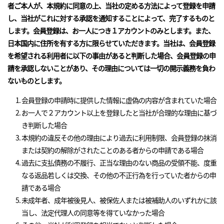
者ご本人が、本規約に同意の上、当社の定める方法によって登録を申請
し、当社がこれに対する承認を通知することによって、完了するものと
します。会員登録は、お一人につき１アカウントのみとします。また、
日本国内に住所を有する方に限らせていただきます。当社は、会員登録
を希望される利用者に以下の事由があると判断した場合、会員登録の申
請を承認しないことがあり、その理由については一切の開示義務を負わ
ないものとします。
会員登録の申請時に提供した情報に虚偽の内容が含まれていた場合
お一人で２アカウント以上を登録したと当社が合理的な理由に基づ
き判断した場合
本規約の違反その他の理由により過去に利用制限、会員登録の抹消
または契約の解除がされたことのある者からの申請である場合
過去に支払債務の不履行、正当な理由のない商品の受領不能、度重
なる返品若しくは交換、その他の不正行為を行っていた者からの申
請である場合
未成年者、成年被後見人、被保佐人または被補助人のいずれかに該
当し、法定代理人の同意等を得ていなかった場合