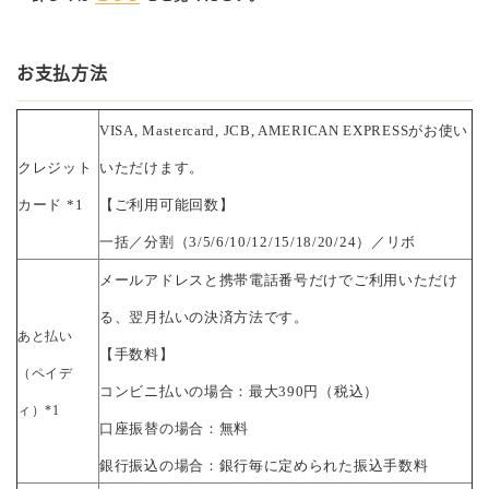
お支払方法
VISA, Mastercard, JCB, AMERICAN EXPRESSがお使い
クレジット
いただけます。
カード *1
【ご利用可能回数】
一括／分割（3/5/6/10/12/15/18/20/24）／リボ
メールアドレスと携帯電話番号だけでご利用いただけ
る、翌月払いの決済方法です。
あと払い
【手数料】
（ペイデ
コンビニ払いの場合：最大390円（税込）
ィ）*1
口座振替の場合：無料
銀行振込の場合：銀行毎に定められた振込手数料