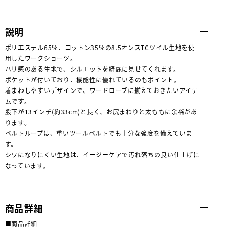
説明
ポリエステル65％、コットン35％の8.5オンスTCツイル生地を使
用したワークショーツ。
ハリ感のある生地で、シルエットを綺麗に見せてくれます。
ポケットが付いており、機能性に優れているのもポイント。
着まわしやすいデザインで、ワードローブに揃えておきたいアイテ
ムです。
股下が13インチ(約33cm)と長く、お尻まわりと太ももに余裕があ
ります。
ベルトループは、重いツールベルトでも十分な強度を備えていま
す。
シワになりにくい生地は、イージーケアで汚れ落ちの良い仕上げに
なっています。
商品詳細
■商品詳細