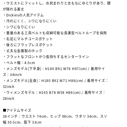
・ウエストにフィットし、お尻まわりと太ももにゆとりがあり、膝
が隠れる着丈
・Dickiesの人気アイテム
・汚れにくく、シワになりにくい
・シワになりにくい
・重量のある工具ベルトも収納可能な長溝型ベルトループを採用
・右足にマルチユースポケット
・後ろにフラップレスポケット
・丈夫な金属製のホック
・フラットなフロントかつ長持ちするセンターライン
・ベルト幅：4.5cm
・メンズモデル[下半身]：H180 B91 W76 H97(cm) / 着用サイ
ズ：34inch
・メンズモデル[全身]：H180 B92 W71 H86(cm) / 着用サイズ：
32inch
・ウィメンズモデル：H165 B78 W58 H86(cm) / 着用サイズ：
28inch
■アイテムサイズ
28インチ：ウエスト 74cm、ヒップ 98cm、ワタリ 34cm、スソ
幅 30.5cm、股下 33cm