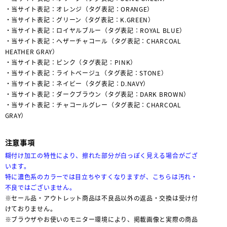
・当サイト表記：オレンジ（タグ表記：ORANGE）
・当サイト表記：グリーン（タグ表記：K.GREEN）
・当サイト表記：ロイヤルブルー（タグ表記：ROYAL BLUE）
・当サイト表記：ヘザーチャコール（タグ表記：CHARCOAL
HEATHER GRAY）
・当サイト表記：ピンク（タグ表記：PINK）
・当サイト表記：ライトベージュ（タグ表記：STONE）
・当サイト表記：ネイビー（タグ表記：D.NAVY）
・当サイト表記：ダークブラウン（タグ表記：DARK BROWN）
・当サイト表記：チャコールグレー（タグ表記：CHARCOAL
GRAY）
注意事項
糊付け加工の特性により、擦れた部分が白っぽく見える場合がござ
います。
特に濃色系のカラーでは目立ちやすくなりますが、こちらは汚れ・
不良ではございません。
※セール品・アウトレット商品は不良品以外の返品・交換は受け付
けておりません。
※ブラウザやお使いのモニター環境により、掲載画像と実際の商品