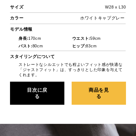
サイズ
サ
W28 x L30
カラー
ホワイトキャプグレー
カ
モデル情報
モ
身長:
170cm
ウエスト:
59cm
バスト:
80cm
ヒップ:
83cm
スタイリングについて
ス
ストレートなシルエットでも程よいフィット感が快適な
「ジャストフィット」は、すっきりとした印象を与えて
くれます。
目次に戻
商品を見
る
る